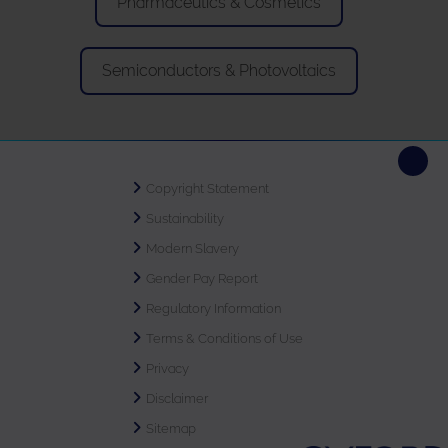
Pharmaceutics & Cosmetics
Semiconductors & Photovoltaics
Copyright Statement
Sustainability
Modern Slavery
Gender Pay Report
Regulatory Information
Terms & Conditions of Use
Privacy
Disclaimer
Sitemap