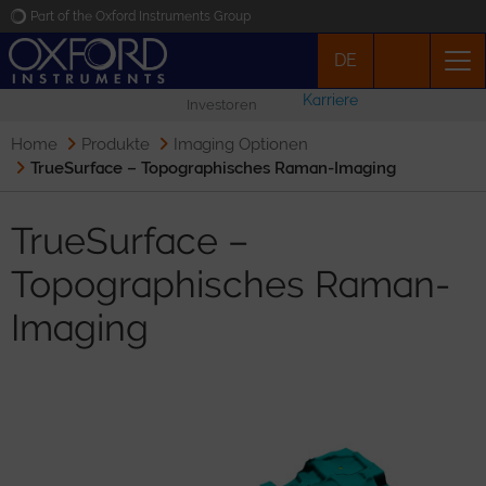
Part of the Oxford Instruments Group
DE
Oxford Instruments
Karriere
Investoren
Applications
Home
Produkte
Imaging Optionen
TrueSurface – Topographisches Raman-Imaging
Produkte
TrueSurface –
News
Topographisches Raman-
Imaging
Veranstaltungen
Kontakt