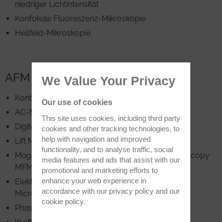
niedriger Lichtintensität
Konfokale Fluoreszenz-Mikroskopie
Hellfeld-Mikroskopie
AFM Techniken:
We Value Your Privacy
Kontakt-Modus
Our use of cookies
AC-Modus (Tapping Mode)
This site uses cookies, including third party
Digitaler Pulsed Force Modus (DPFM)
cookies and other tracking technologies, to
help with navigation and improved
Lift Mode™
functionality, and to analyse traffic, social
Magnetkraftmikroskopie (Magnetic Force Microscopy
media features and ads that assist with our
MFM)
promotional and marketing efforts to
enhance your web experience in
Elektrische Kraftmikroskopie (Electric Force
accordance with our
privacy policy
and our
Microscopy EFM)
cookie policy
.
Phasenbild