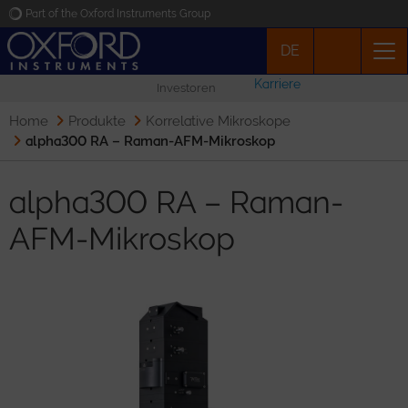
Part of the Oxford Instruments Group
DE
Oxford Instruments
Karriere
Investoren
Applications
Home
Produkte
Korrelative Mikroskope
alpha300 RA – Raman-AFM-Mikroskop
Produkte
alpha300 RA – Raman-
News
AFM-Mikroskop
Veranstaltungen
Kontakt