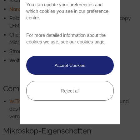
Kraft-Abstands-Kurven
You can update your preferences and
Nanomanipulation und Nanolithografie
which cookies you see in our preference
centre.
Reibungskraftmikroskopie (Lateral Force Microscopy
LFM)
Chemische Kraftmikroskopie (Chemical Force
For more detailed information about the
cookies we use, see our
cookies page
.
Microscopy CFM)
Strom-Spannungsmikroskopie
Weitere Modi optional
Accept Cookies
Computer-Schnittstelle:
Reject all
WITec Software Suite
zur Kontrolle des Gerätes und
des Messvorgangs, für Datenauswertung und -
verarbeitung
Mikroskop-Eigenschaften: