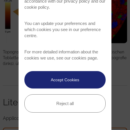
accordance with our
privacy policy
and our
cookie policy
.
You can update your preferences and
which cookies you see in our preference
centre.
For more detailed information about the
Topografisches, konfokales Raman-Bild einer pharmazeutischen
cookies we use, see our
cookies page
.
Tablette. TrueSurface-Mikroskopie zur Darstellung der Topografie
(links), überlagert mit konfokalem Raman-Bild (rechts).
Accept Cookies
Literatur
Reject all
Application Note Pharmaceutics