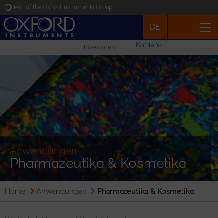
Part of the Oxford Instruments Group
DE
Oxford Instruments
Karriere
Investoren
Applications
Produkte
News
Veranstaltungen
Anwendungen
Pharmazeutika & Kosmetika
Kontakt
Home
Anwendungen
Pharmazeutika & Kosmetika