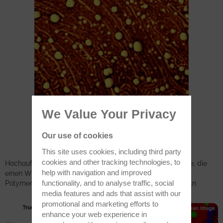
We Value Your Privacy
Our use of cookies
This site uses cookies, including third party
cookies and other tracking technologies, to
Hochauflösendes AFM-Phasenbild einer Stent-Oberfläche, die
help with navigation and improved
einen Wirkstoff freisetzt. Man erkennt die Struktur des
functionality, and to analyse traffic, social
Polymersubstrats mit den eingebetteten Wirkstoffpartikeln.
media features and ads that assist with our
promotional and marketing efforts to
enhance your web experience in