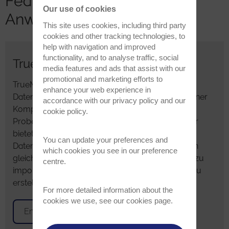
Features für forensische
Our use of cookies
Anwendungen
This site uses cookies, including third party
cookies and other tracking technologies, to
help with navigation and improved
functionality, and to analyse traffic, social
TrueMatch-Datenbankmanager
media features and ads that assist with our
promotional and marketing efforts to
TrueMatch ist ein leistungsstarker Raman-
enhance your web experience in
Datenbankmanager, der die Identifizierung einzelner
accordance with our
privacy policy
and our
Komponenten optimiert und so die forensische
cookie policy
.
Probenanalyse schneller und effizienter macht. Er
bietet Zugriff auf etablierte Bibliotheken wie die
You can update your preferences and
Datenbanken von ST Japan und ermöglicht Ihnen
which cookies you see in our preference
gleichzeitig, öffentlich zugängliche Datenbanken zu
centre.
importieren oder Ihren eigenen Spektralkatalog zu
erstellen.
For more detailed information about the
cookies we use, see our
cookies page
.
Entdecken Sie TrueMatch