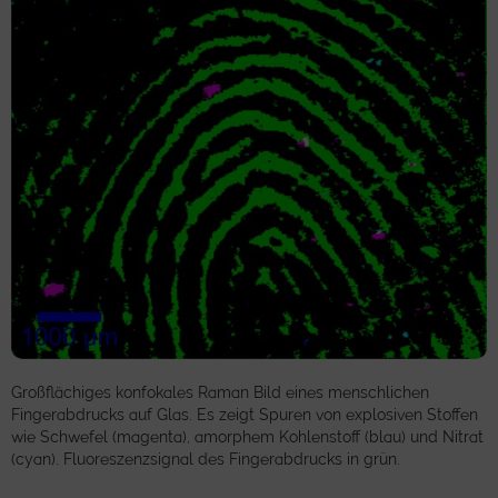
Großflächiges konfokales Raman Bild eines menschlichen
Fingerabdrucks auf Glas. Es zeigt Spuren von explosiven Stoffen
wie Schwefel (magenta), amorphem Kohlenstoff (blau) und Nitrat
(cyan). Fluoreszenzsignal des Fingerabdrucks in grün.