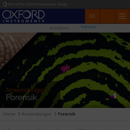
Part of the Oxford Instruments Group
DE
Oxford Instruments
Karriere
Investoren
Applications
Produkte
News
Veranstaltungen
Anwendungen
Forensik
Kontakt
Home
Anwendungen
Forensik