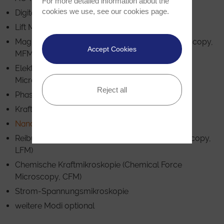
For more detailed information about the
cookies we use, see our
cookies page
.
Digitaler Pulsed Force Modus (DPFM)
Lift Mode™
Magnetkraftmikroskopie (Magnetic Force Microscopy,
Accept Cookies
MFM)
Elektrische Kraftmikroskopie (Electric Force
Microscopy, EFM)
Reject all
Phasenbild
Kraft-Abstands-Kurven
Nanomanipulation und Lithografie
Reibungskraftmikroskopie (Lateral Force Microscopy,
LFM)
Chemische Kraftmikroskopie (Chemical Force
Microscopy, CFM)
Strom-Spannungsmikroskopie
weitere Modi optional