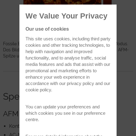
We Value Your Privacy
Our use of cookies
This site uses cookies, including third party
Fossile Bakterien, abgebildet im Digitalen Pulsed Force Modus.
cookies and other tracking technologies, to
Das Bild zeigt unterschiedliche Adhäsionskräfte zwischen AFM-
help with navigation and improved
Spitze und Probenoberfläche.
functionality, and to analyse traffic, social
media features and ads that assist with our
promotional and marketing efforts to
enhance your web experience in
accordance with our
privacy policy
and our
cookie policy
.
Spezifikationen
You can update your preferences and
AFM Techniken:
which cookies you see in our preference
centre.
Kontakt-Modus
AC-Modus (Tapping Mode)