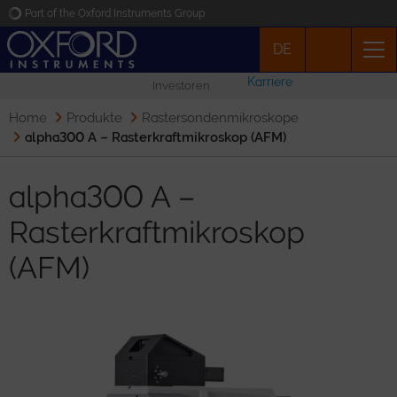
Part of the Oxford Instruments Group
DE
Oxford Instruments
Karriere
Investoren
Applications
Home
Produkte
Rastersondenmikroskope
alpha300 A – Rasterkraftmikroskop (AFM)
Produkte
alpha300 A –
News
Rasterkraftmikroskop
(AFM)
Veranstaltungen
Kontakt