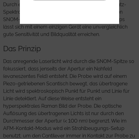
Durch einzigartige Kombination eines Hochdurchsatz-
Spektroskopie-Systems mit der Cantilever-basierten
SNOM-Technik des WITec Raman-SNOM-Mikroskops
lässt sich mit einem einzigen Gerät eine unvergleichlich
gute Sensitivität und Bildqualität erreichen.
Das Prinzip
Das anregende Laserlicht wird durch die SNOM-Spitze so
fokussiert, dass jenseits der Apertur ein Nahfeld
(evaneszentes Feld) entsteht. Die Probe wird auf einem
Piezo-getriebenen Scantisch bewegt, das übertragene
Licht wird spektroskopisch Punkt für Punkt und Linie für
Linie detektiert. Auf diese Weise entsteht ein
hyperspektrales Raman Bild der Probe. Die optische
Auflösung des übertragenen Lichts ist nur durch den
Durchmesser der Apertur (< 100 nm) begrenzt. Wie im
AFM-Kontakt-Modus wird ein Strahlbeugungs-Setup
benutzt, um den Cantilever immer in Kontakt zur Probe zu