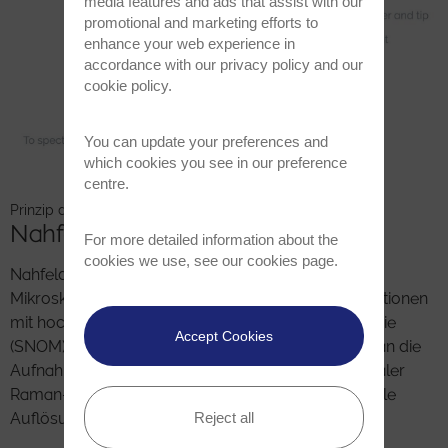
media features and ads that assist with our
promotional and marketing efforts to
enhance your web experience in
accordance with our
privacy policy
and our
cookie policy
.
You can update your preferences and
which cookies you see in our preference
centre.
Prinzip der WITec Nahfeld Raman-Mikroskopie
Nahfeld-Raman Imaging
For more detailed information about the
cookies we use, see our
cookies page
.
Nahfeld Raman Imaging ist eine außergewöhnliche
Mikroskopietechnik, die chemische Raman Informationen
mit hochauflösender Optischer Nahfeld-Mikroskopie
Accept Cookies
(SNOM) verbindet. Damit ermöglicht Nahfeld-Raman die
Aufnahme vollständiger, hochauflösender, konfokaler
Raman-Bilder. Typischerweise lässt sich eine laterale
Reject all
Auflösung von unter 100 nm erreichen.