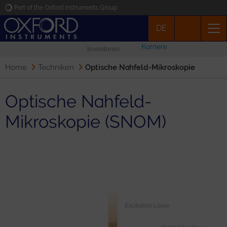
Part of the Oxford Instruments Group
DE
Oxford Instruments
Karriere
Investoren
Applications
Home
Techniken
Optische Nahfeld-Mikroskopie
Produkte
Optische Nahfeld-
Mikroskopie (SNOM)
News
Veranstaltungen
Kontakt