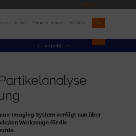
Ausklappen
rriere
News
Veranstaltungen
Kontakt
DE
Veranstaltungen
Kontakt
Unternehmen
Partikelanalyse
rung
man-Imaging System verfügt nun über
lichsten Werkzeuge für die
wurde.