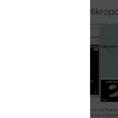
ParticleScout: Mikropar
Verbesserte Möglichkeiten zum Erfassen von Proben u
Hellfeld/Dunkelfeld, Image Stitching & Focus Stacki