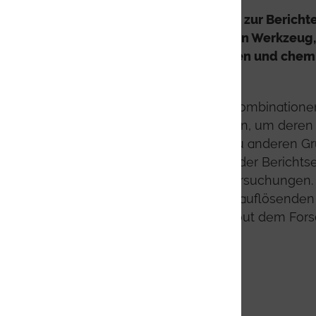
Umfangreiche Algorithmen zur Bericht
ParticleScout zum perfekten Werkze
zwischen den physikalischen und chem
von Partikeln zu finden.
Benutzerdefinierbare Filterkombination
Partikelgruppen hervorheben, um dere
Vorkommen im Verhältnis zu anderen G
Dieser Anpassungsgrad bei der Berichtser
Aussagekraft gezielter Untersuchungen.
Bildgebung bis hin zur hochauflösenden 
Technologie von ParticleScout dem For
und detaillierten Einblick.