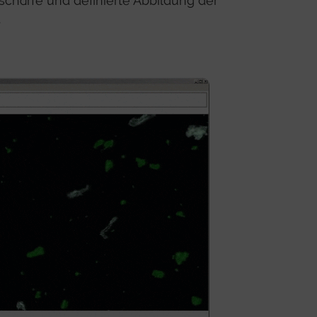
 scharfe und definierte Abbildung der
.