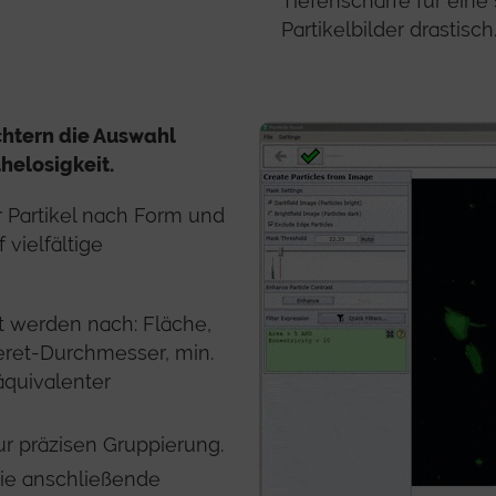
Tiefenschärfe für eine
Partikelbilder drastisch
chtern die Auswahl
helosigkeit.
er Partikel nach Form und
 vielfältige
t werden nach: Fläche,
ret-Durchmesser, min.
äquivalenter
r präzisen Gruppierung.
die anschließende