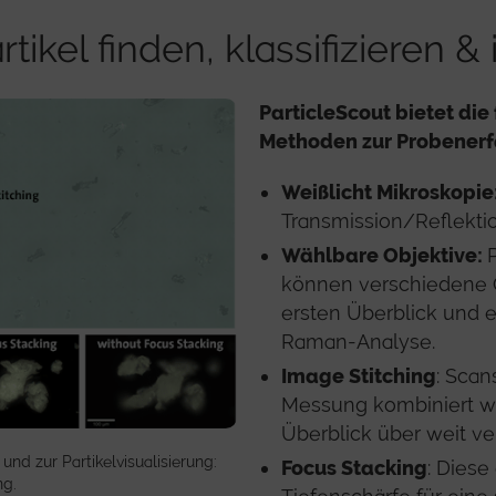
tikel finden, klassifizieren & 
ParticleScout bietet die 
Methoden zur Probenerf
Weißlicht Mikroskopie
Transmission/Reflektio
Wählbare Objektive:
können verschiedene Ob
ersten Überblick und 
Raman-Analyse.
Image Stitching
: Scan
Messung kombiniert w
Überblick über weit ver
nd zur Partikelvisualisierung:
Focus Stacking
: Diese
ng.