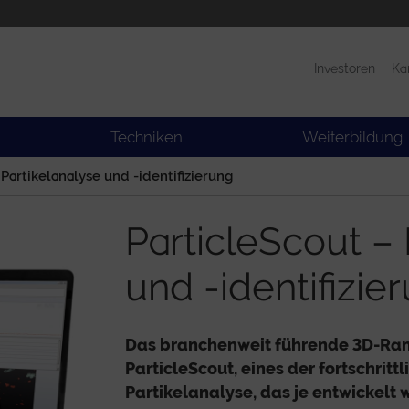
Investoren
Ka
Produkte
News
Techniken
Weiterbildung
 Partikelanalyse und -identifizierung
ParticleScout – 
und -identifizie
Das branchenweit führende 3D-Ra
ParticleScout, eines der fortschritt
Partikelanalyse, das je entwickelt 