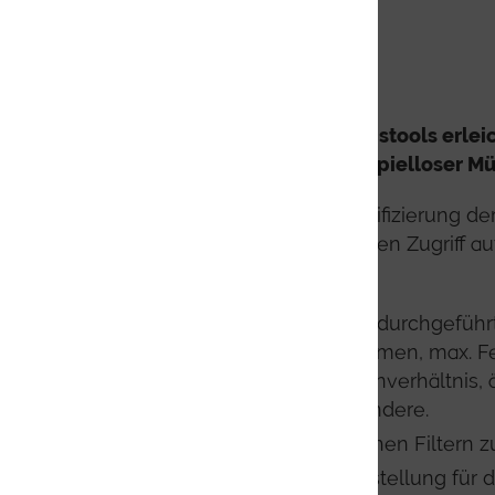
Modernste Kategorisierungstools erlei
relevanter Partikel mit beispielloser Mü
Die benutzerdefinierte Klassifizierung d
Größe ermöglicht den direkten Zugriff auf
Eigenschaften.
Die Kategorisierung kann durchgeführ
Umfang, Begrenzungsrahmen, max. Fe
Feret-Durchmesser, Seitenverhältnis, 
Durchmesser und viele andere.
Anwendung von Booleschen Filtern zu
Automatisierte Maskenerstellung für 