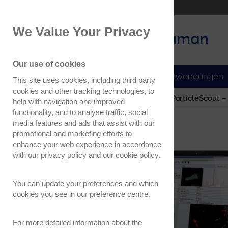
Part of the Oxford Instruments Group
We Value Your Privacy
Oxford Instruments
Applications
Our use of cookies
Produkte
Anwendungen
This site uses cookies, including third party
cookies and other tracking technologies, to
Home
Produkte
Software
ParticleScout –
help with navigation and improved
functionality, and to analyse traffic, social
media features and ads that assist with our
promotional and marketing efforts to
enhance your web experience in accordance
with our
privacy policy
and our
cookie policy
.
You can update your preferences and which
cookies you see in our preference centre.
For more detailed information about the