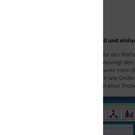
Raman-Analyse.
Die Identifizierung ist schnell und ein
ParticleScout nutzt die Vorteile des Ra
Charakterisierung und beschleunigt den 
Datenbankmanagementsoftware kann der
physikalischen Eigenschaften wie Größe o
Beispiel bestimmte Partikel in einer Probe