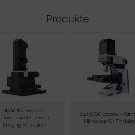
Produkte
alpha300
apyron
–
alpha300
access
– Ram
automatisiertes Raman-
Mikroskop für Einsteig
Imaging-Mikroskop