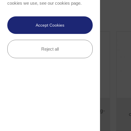
cookies we use, see our
cookies page
.
Accept Cookies
Reject all
alpha300 R – Raman-Imaging-
Mikroskop