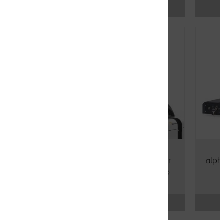
Erfahren Sie mehr
cryoRaman – Tieftemperatur-
alp
Raman-Imaging-Mikroskop
Erfahren Sie mehr