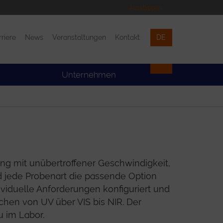
Ausklappen
rriere
News
Veranstaltungen
Kontakt
DE
Veranstaltungen
Kontakt
Unternehmen
ng mit unübertroffener Geschwindigkeit,
d jede Probenart die passende Option
viduelle Anforderungen konfiguriert und
hen von UV über VIS bis NIR. Der
u im Labor.