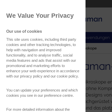
Part of the Oxford Instruments Group
We Value Your Privacy
Oxford Instruments
Applications
Our use of cookies
Produkte
Anwendungen
This site uses cookies, including third party
cookies and other tracking technologies, to
Home
Produkte
Raman Mikroskope
help with navigation and improved
functionality, and to analyse traffic, social
media features and ads that assist with our
Konfokale Raman
promotional and marketing efforts to
enhance your web experience in accordance
with our
privacy policy
and our
cookie policy
.
WITecs konfokale Raman-Mikroskope ermö
Sensitivität und Auflösung – ohne Kompr
You can update your preferences and which
bereit. Dank des modularen Designs von
cookies you see in our preference centre.
bei Bedarf angepasst und nachgerüstet 
faserbasierte Strahlengang und das pla
For more detailed information about the