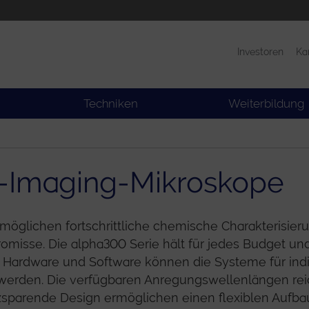
Investoren
Ka
Produkte
News
Techniken
Weiterbildung
-Imaging-Mikroskope
glichen fortschrittliche chemische Charakterisieru
omisse. Die alpha300 Serie hält für jedes Budget un
 Hardware und Software können die Systeme für indi
werden. Die verfügbaren Anregungswellenlängen reic
tzsparende Design ermöglichen einen flexiblen Aufba