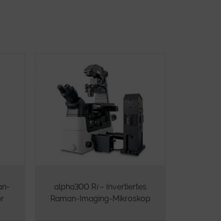
an-
alpha300 R
i
– Invertiertes
er
Raman-Imaging-Mikroskop