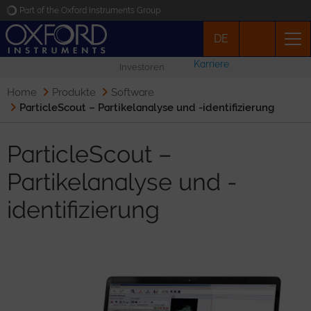
Part of the Oxford Instruments Group
DE
Oxford Instruments
Karriere
Investoren
Applications
Home
Produkte
Software
ParticleScout – Partikelanalyse und -identifizierung
Produkte
ParticleScout –
News
Partikelanalyse und -
identifizierung
Veranstaltungen
Kontakt