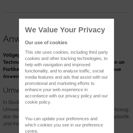
We Value Your Privacy
Anwendungen
Our use of cookies
This site uses cookies, including third party
Vollgepackt mit unserer fortschrittlichsten
cookies and other tracking technologies, to
Technologie, wird ParticleScout Ihre Erwartungen an
help with navigation and improved
Partikelanalysetools neu definieren und ganz neue
functionality, and to analyse traffic, social
Anwendungen ermöglichen.
media features and ads that assist with our
promotional and marketing efforts to
Umweltforschung
enhance your web experience in
accordance with our
privacy policy
and our
cookie policy
.
In Studien zur Umweltverschmutzung und
Umweltanalyse ist ParticleScout ein wertvolles Werkzeug,
das die Charakterisierung von Materialien wie Mikroplastik
You can update your preferences and
und Industrieabfällen beschleunigen kann.
which cookies you see in our preference
centre.