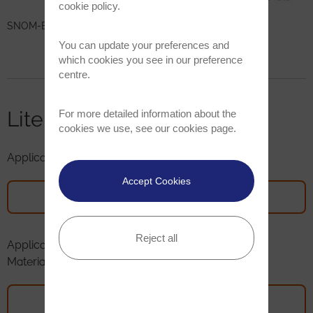
cookie policy
.
SNOM-Bild von exfoliertem Graphen.
You can update your preferences and
which cookies you see in our preference
centre.
Literatur
For more detailed information about the
cookies we use, see our
cookies page
.
Application Note 2D Materials
Accept Cookies
PDF Download
Reject all
Application Note Raman-SEM (RISE) Imaging of 2D
Materials
PDF Download