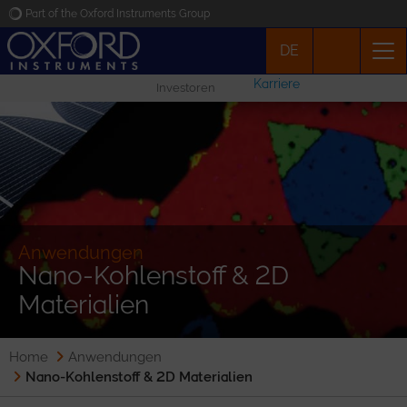
Part of the Oxford Instruments Group
DE
Oxford Instruments
Karriere
Investoren
Applications
Produkte
News
Anwendungen
Nano-Kohlenstoff & 2D
Veranstaltungen
Materialien
Kontakt
Home
Anwendungen
Nano-Kohlenstoff & 2D Materialien