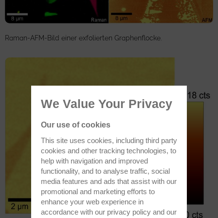
Raman-AFM-Bild einer exfolierten Graphenflocke.
We Value Your Privacy
Our use of cookies
This site uses cookies, including third party
cookies and other tracking technologies, to
help with navigation and improved
functionality, and to analyse traffic, social
media features and ads that assist with our
promotional and marketing efforts to
enhance your web experience in
accordance with our
privacy policy
and our